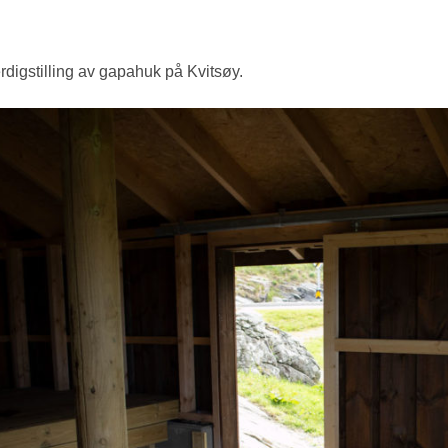
rdigstilling av gapahuk på Kvitsøy.